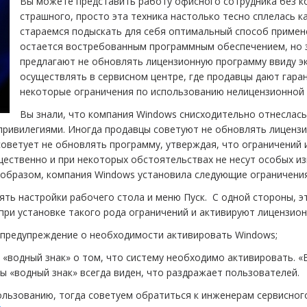
Вы можете представить работу офисного сотрудника без ко
страшного, просто эта техника настолько тесно сплелась ка
стараемся подыскать для себя оптимальный способ применен
остается востребованным программным обеспечением, но 
предлагают не обновлять лицензионную программу ввиду э
осуществлять в сервисном центре, где продавцы дают гара
некоторые ограничения по использованию нелицензионной 
Вы знали, что компания Windows снисходительно отнеслась
 привилегиями. Иногда продавцы советуют не обновлять лицензи
советует не обновлять программу, утверждая, что ограничений 
щественно и при некоторых обстоятельствах не несут особых и
 образом, компания Windows установила следующие ограничения
ять настройки рабочего стола и меню Пуск. С одной стороны, эт
ри установке такого рода ограничений и активируют лицензион
 предупреждение о необходимости активировать Windows;
 «водный знак» о том, что систему необходимо активировать. «
бы «водный знак» всегда виден, что раздражает пользователей.
пользованию, тогда советуем обратиться к инженерам сервисно