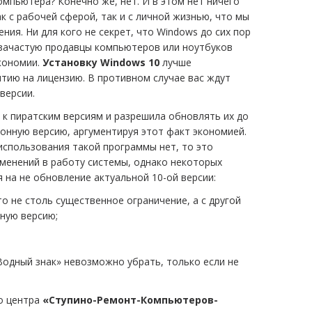
мпьютера? Конечно же, нет. И в этом нет ничего
к с рабочей сферой, так и с личной жизнью, что мы
ия. Ни для кого не секрет, что Windows до сих пор
зачастую продавцы компьютеров или ноутбуков
кономии.
Установку Windows 10
лучше
нтию на лицензию. В противном случае вас ждут
версии.
 к пиратским версиям и разрешила обновлять их до
онную версию, аргументируя этот факт экономией.
использования такой программы нет, то это
зменений в работу системы, однако некоторых
 на не обновление актуальной 10-ой версии:
о не столь существенное ограничение, а с другой
ную версию;
Водный знак» невозможно убрать, только если не
го центра
«Ступино-Ремонт-Компьютеров-