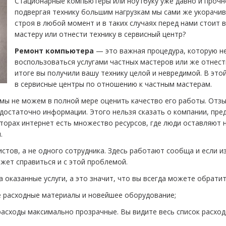
Стационарные компьютеры или ноутбуку уже давно и прочно
подвергая технику большим нагрузкам мы сами же укорачив
строя в любой момент и в таких случаях перед нами стоит
мастеру или отнести технику в сервисный центр?
Ремонт компьютера
— это важная процедура, которую н
воспользоваться услугами частных мастеров или же отнести
итоге вы получили вашу технику целой и невредимой. В эт
в сервисные центры по отношению к частным мастерам.
не можем в полной мере оценить качество его работы. Отзывов
едостаточно информации. Этого нельзя сказать о компании, пре
торах интернет есть множество ресурсов, где люди оставляют 
.
тов, а не одного сотрудника. Здесь работают сообща и если и
жет справиться и с этой проблемой.
азанные услуги, а это значит, что вы всегда можете обратить
расходные материалы и новейшее оборудование;
ходы максимально прозрачные. Вы видите весь список расходо